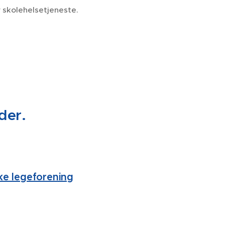
er skolehelsetjeneste.
elder.
ske legeforening