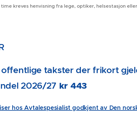
 time kreves henvisning fra lege, optiker, helsestasjon ell
R
 offentlige takster der frikort gj
kr 443
ndel 2026/27
riser hos Avtalespesialist godkjent av Den nor