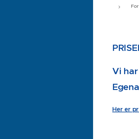
For
PRISE
Vi har
Egena
Her er p