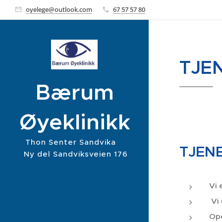
oyelege@outlook.com
67 57 57 80
TJE
Bærum
Øyeklinikk
Thon Senter Sandvika
TJEN
Ny del Sandviksveien 176
Sandvika
Vi 
Vi 
Ope